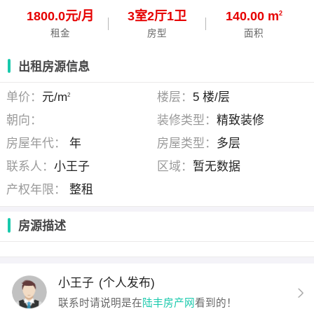
1800.0元/月
3
室
2
厅
1
卫
140.00 m
2
租金
房型
面积
出租房源信息
单价：
元/m
楼层：
5 楼/层
2
朝向：
装修类型：
精致装修
房屋年代：
年
房屋类型：
多层
联系人：
小王子
区域：
暂无数据
产权年限：
整租
房源描述
小王子
(个人发布)
联系时请说明是在
陆丰房产网
看到的！