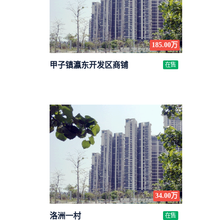
185.00万
甲子镇瀛东开发区商铺
在售
34.00万
洛洲一村
在售