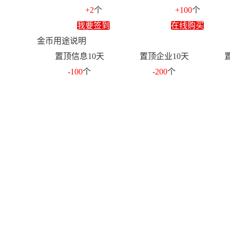
+2
个
+100
个
我要签到
在线购买
金币用途说明
置顶信息10天
置顶企业10天
-100
个
-200
个