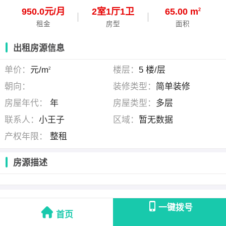
950.0元/月
2
室
1
厅
1
卫
65.00 m
2
租金
房型
面积
出租房源信息
单价：
元/m
楼层：
5 楼/层
2
朝向：
装修类型：
简单装修
房屋年代：
年
房屋类型：
多层
联系人：
小王子
区域：
暂无数据
产权年限：
整租
房源描述
小王子
(个人发布)
一键拨号
首页
联系时请说明是在
陆丰房产网
看到的！